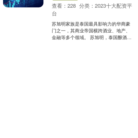
查看：
228
分类：
2023十大配资平
台
苏旭明家族是泰国最具影响力的华商豪
门之一，其商业帝国横跨酒业、地产、
金融等多个领域。 苏旭明，泰国酿酒业
巨子 一、财富规模与行业地位 1.资产与
郑州配资网 全面电动化？奥迪撤回了一个“承诺”
排名 2025年....
郑州配资网
查看：
194
分类：
2023十大配资平
台
点击上方"道哥说车"关注 · 这是第 4914
原创首发文章 2k+ 撰稿：麻建宇 出
品：道哥说车 北京奔驰 GLB 手机互联系
统无法使用 点击↑↑....
郑州配资网 机构席位卖出4565 新三板基础层公司电通微电登龙虎榜
郑州配资网
查看：
148
分类：
2023十大配资平
台