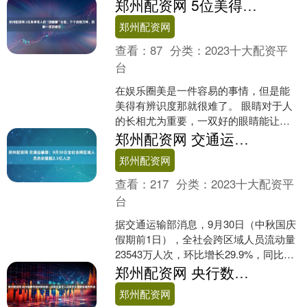
元。 2023年11月13日，位于西藏日喀则
郑州配资网 5位美得惊人的“狐狸眼”女星，个个风情万种，回眸一笑百媚生
市....
郑州配资网
查看：
87
分类：
2023十大配资平
台
在娱乐圈美是一件容易的事情，但是能
美得有辨识度那就很难了。 眼睛对于人
的长相尤为重要，一双好的眼睛能让一
个人的长相提高好几个档次。 所以很多
郑州配资网 交通运输部：9月30日全社会跨区域人员流动量超2.3亿人次
明星都选择去割双眼皮....
郑州配资网
查看：
217
分类：
2023十大配资平
台
据交通运输部消息，9月30日（中秋国庆
假期前1日），全社会跨区域人员流动量
23543万人次，环比增长29.9%，同比
（2024年国庆假期前1日）增长5.2%。
郑州配资网 央行数研所所长穆长春：应该对数字人民币的计量框架进行升级
....
郑州配资网