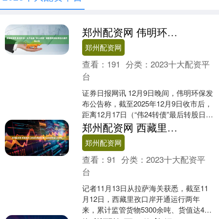
郑州配资网 伟明环保：关于实施“伟24转债”赎回暨摘牌的第四次提示性公告
郑州配资网
查看：
191
分类：
2023十大配资平
台
证券日报网讯 12月9日晚间，伟明环保发
布公告称，截至2025年12月9日收市后，
距离12月17日（“伟24转债”最后转股日）
仅剩6个交易日，12月17日为“伟....
郑州配资网 西藏里孜口岸通关两周年累计监管货物超5300吨
郑州配资网
查看：
91
分类：
2023十大配资平
台
记者11月13日从拉萨海关获悉，截至11
月12日，西藏里孜口岸开通运行两年
来，累计监管货物5300余吨、货值达4亿