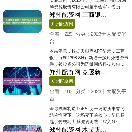
洋资源股份有限公司董事会审计委员会
实施细则旨在强化董事会决策功能，完
郑州配资网 工商银行（601398.SH）新增一起对外投资，被投资公司为泛微网络科技股份有限公司
善公司治理结构。审....
郑州配资网
查看：
229
分类：
2023十大配资平
台
本站消息，根据天眼查APP显示，工商
银行（601398.SH）新增一起对外投资事
件，被投资公司为泛微网络科技股份有
限公司，法定代表人韦利东，投资占比
郑州配资网 竞逐新赛道！2025武汉国际汽车装备展聚焦柔性生产与绿色智造_智能化_技术_行业
为1.15%....
郑州配资网
查看：
103
分类：
2023十大配资平
台
全球汽车制造业正经历一场前所未有的
结构性变革。这场变革的核心，早已超
越了传统动力系统的更迭，深入到生产
理念、工艺流程和供应链体系的每一个
郑州配资网 水货无疑！泰山新援洛佩斯：指挥官的头脑，纸片般的平庸身板。_中卫_卡扎尔_费利佩