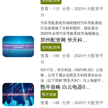
郑州配资网
查看：
112
分类：
2023十大配资平
台
汽车导航系统市场研报对汽车导航系统
行业发展做了分析和预判，报告显示
2025年全球汽车导航系统市场规模达到
3130.98亿元（人民币），同年中国汽车
郑州配资网 华天科技合资设立2亿产业基金，投向芯片设计与半导体封测装备材料
导航系统市场规....
郑州配资网
查看：
196
分类：
2023十大配资平
台
9月17日，华天科技（002185.SZ）公告
称，公司下属企业西安天利投资合伙企
业（以下简称“西安天利”）与上海盛宇股
权投资基金管理有限公司（以下简称“上
甄牛策略 白云电器09月11日涨停分析
海盛宇....
甄牛策略
查看：
148
分类：
2023十大配资平