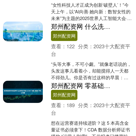
“女性科技人才正成为创新‘破壁人’！”今
天上午，以“AI向善·她向新：数智女性的
未来”为主题的2025世界人工智能大会·AI
女性菁英论坛上，来自全球的科学家、
郑州配资网 什么洗发水去屑止痒效果最好?那种洗发水去头屑控油效果好?_头皮_清爽_秀发
企....
郑州配资网
查看：
122
分类：
2023十大配资平
台
“头等大事，不可小觑。”就像老话说的，
头发这事儿看着小，却能搅得人一天都
不得劲儿。你是否有过这样的早晨：对
着镜子梳头，头屑像雪花一样簌簌往下
郑州配资网 零基础考什么运营证书能入行大厂运营_数据_学完_认可度
掉，头皮还痒得直想挠....
郑州配资网
查看：
189
分类：
2023十大配资平
台
想在运营赛道持续进阶？这 5 本高含金
量证书必须拿下！CDA 数据分析师证书