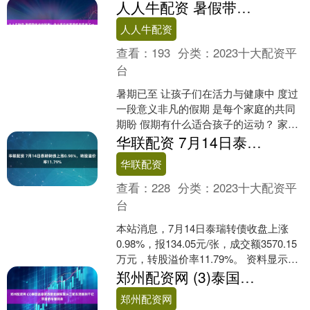
4372.26万元，深股通净买入5265.91万
人人牛配资 暑假带孩子动起来！中小学生体育锻炼指南来了→_动作_北京教育学院_运动
元，营....
人人牛配资
查看：
193
分类：
2023十大配资平
台
暑期已至 让孩子们在活力与健康中 度过
一段意义非凡的假期 是每个家庭的共同
期盼 假期有什么适合孩子的运动？ 家长
应当如何陪伴孩子进行体育锻炼？ 快跟
华联配资 7月14日泰瑞转债上涨0.98%，转股溢价率11.79%
着视频一起动....
华联配资
查看：
228
分类：
2023十大配资平
台
本站消息，7月14日泰瑞转债收盘上涨
0.98%，报134.05元/张，成交额3570.15
万元，转股溢价率11.79%。 资料显示，
泰瑞转债信用级别为“AA-”....
郑州配资网 (3)泰国富豪家族是如何实现从三轮车酒贩到千亿帝国的华丽转身
郑州配资网