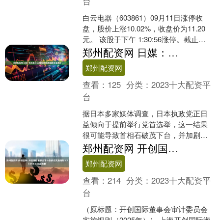
台
白云电器（603861）09月11日涨停收
盘，股价上涨10.02%，收盘价为11.20
元。 该股于下午 1:30:56涨停。截止
15:00:31未打开涨停，封住....
郑州配资网 日媒：民调显示日本执政党或将加速党首改选
郑州配资网
查看：
125
分类：
2023十大配资平
台
据日本多家媒体调查，日本执政党正日
益倾向于提前举行党首选举，这一结果
很可能导致首相石破茂下台，并加剧投
资者的不确定感。《读卖新闻》周五公
郑州配资网 开创国际: 开创国际董事会审计委员会实施细则（2025年）内容摘要
布的一项调查显示，在34....
郑州配资网
查看：
214
分类：
2023十大配资平
台
（原标题：开创国际董事会审计委员会
实施细则（2025年）） 上海开创国际海