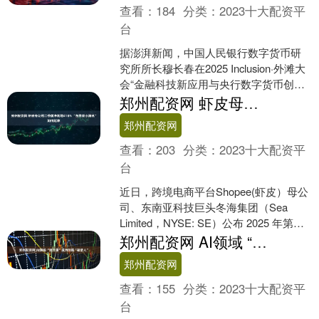
查看：
184
分类：
2023十大配资平
台
据澎湃新闻，中国人民银行数字货币研
究所所长穆长春在2025 Inclusion·外滩大
会“金融科技新应用与央行数字货币创新
发展”见解论坛上表示，为保障货币供应
郑州配资网 虾皮母公司二季度净利增418% “东南亚小腾讯”如何起家
量....
郑州配资网
查看：
203
分类：
2023十大配资平
台
近日，跨境电商平台Shopee(虾皮）母公
司、东南亚科技巨头冬海集团（Sea
Limited，NYSE: SE）公布 2025 年第二
季度财务业绩。财报显示，公....
郑州配资网 AI领域 “她力量”成为创新“破壁人”
郑州配资网
查看：
155
分类：
2023十大配资平
台