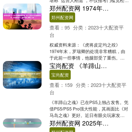
堪称 “运营人刚需”，不仅报考门槛宽松、
3-6 个月就能系统掌握核心技能，而且在
郑州配资网 1974年罗瑞卿福建养病，有人让皮定均不准喊他首长，皮的举动亮了_福州军区_事情_一家
互联....
郑州配资网
查看：
95
分类：
2023十大配资平
台
权威资料来源：《虎将皮定均之殁》
1974年末，罗瑞卿的处境非常糟糕，由
于此前一些事情，他腿部受了重伤。随
后，他又遇到了不少的麻烦，使得自己
宝尚配资 《羊蹄山》女主眼睛有瞳孔反射场景 惊人细节引热议
身心俱疲，情况已经非....
宝尚配资
查看：
159
分类：
2023十大配资平
台
《羊蹄山之魂》已在PS5上独占发售。凭
借PS5/PS5 Pro强大性能，其画面比《对
马岛之魂》更好。近日有眼尖玩家发
现，女主角的瞳孔居然会清晰反射场
郑州配资网 2025年汽车导航系统市场发展趋势报告：容量、价格走势及竞争调研
景，这引发玩....