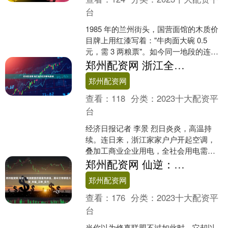
台
1985 年的兰州街头，国营面馆的木质价
目牌上用红漆写着："牛肉面大碗 0.5
元，需 3 两粮票"。如今同一地段的连锁
面馆里，同款牛肉面标价 25 元，扫码
郑州配资网 浙江全力应对用电高峰
支....
郑州配资网
查看：
118
分类：
2023十大配资平
台
经济日报记者 李景 烈日炎炎，高温持
续。连日来，浙江家家户户开起空调，
叠加工商业企业用电，全社会用电需求
持续攀升。7月以来，浙江用电负荷连日
郑州配资网 仙逆：修真联盟的背景有多强，其中又有哪些大佬_朱雀_王林_实力
超过1亿千瓦，每天用....
郑州配资网
查看：
176
分类：
2023十大配资平
台
当你以为修真联盟不过如此时，它却以