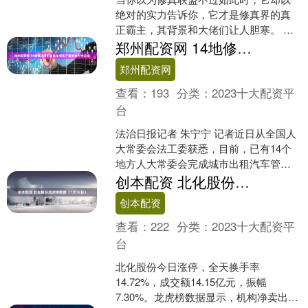
绝对的实力告诉你，它才是修真界的真
正霸主，其背景和大佬们让人胆寒。 在
仙逆的原著里，修真联盟的实力远超表
郑州配资网 14地修改限制出租车司机户籍的地方性法规
面，它起源于远古由炼气....
郑州配资网
查看：
193
分类：
2023十大配资平
台
法治日报记者 朱宁宁 记者近日从全国人
大常委会法工委获悉，目前，已有14个
地方人大常委会完成城市出租汽车管理
条例中关于从事客运出租汽车经营服务
创本配资 北化股份龙虎榜数据（7月18日）
的驾驶员应当具有本....
创本配资
查看：
222
分类：
2023十大配资平
台
北化股份今日涨停，全天换手率
14.72%，成交额14.15亿元，振幅
7.30%。龙虎榜数据显示，机构净卖出