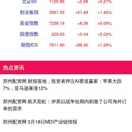
北证50
1125.86
+2.98
+0.27%
创业板指
3567.05
+51.49
+1.46%
基金指数
7236.16
+6.36
+0.09%
国债指数
229.63
+0.04
+0.02%
期指IC0
7811.80
+98.40
+1.28%
热点资讯
郑州配资网 财报落地，投资者押注AI赛道赢家：苹果大跌
7%，亚马逊暴涨12%
郑州配资网 航天彩虹：伊美以战争短期内刺激了公司海外订
单的需求
郑州配资网 3月18日MDI产业链情报