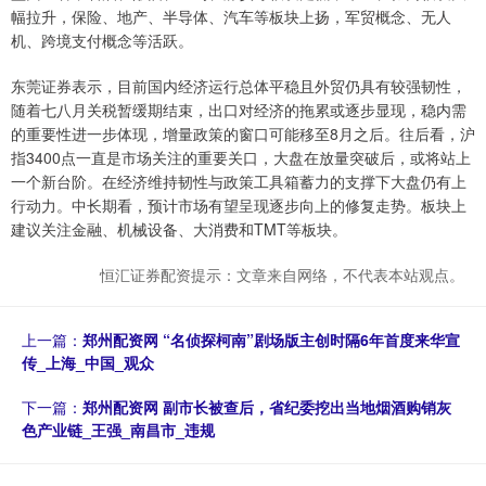
幅拉升，保险、地产、半导体、汽车等板块上扬，军贸概念、无人
机、跨境支付概念等活跃。
东莞证券表示，目前国内经济运行总体平稳且外贸仍具有较强韧性，
随着七八月关税暂缓期结束，出口对经济的拖累或逐步显现，稳内需
的重要性进一步体现，增量政策的窗口可能移至8月之后。往后看，沪
指3400点一直是市场关注的重要关口，大盘在放量突破后，或将站上
一个新台阶。在经济维持韧性与政策工具箱蓄力的支撑下大盘仍有上
行动力。中长期看，预计市场有望呈现逐步向上的修复走势。板块上
建议关注金融、机械设备、大消费和TMT等板块。
恒汇证券配资提示：文章来自网络，不代表本站观点。
上一篇：
郑州配资网 “名侦探柯南”剧场版主创时隔6年首度来华宣
传_上海_中国_观众
下一篇：
郑州配资网 副市长被查后，省纪委挖出当地烟酒购销灰
色产业链_王强_南昌市_违规