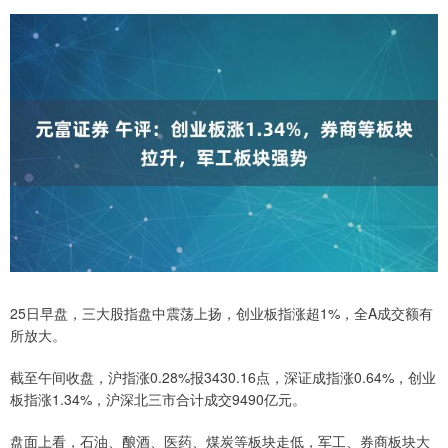
25日早盘，三大股指盘中震荡上扬，创业板指涨超1%，全A成交额有
所放大。
截至午间收盘，沪指涨0.28%报3430.16点，深证成指涨0.64%，创业
板指涨1.34%，沪深北三市合计成交9490亿元。
盘面上看，石油、酿酒、医药、煤炭等板块走低，军工、券商板块大