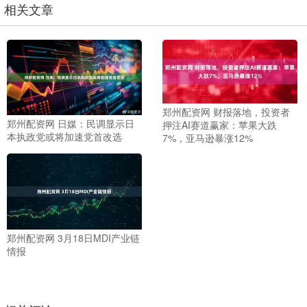
相关文章
郑州配资网 财报落地，投资者
郑州配资网 日媒：民调显示日
押注AI赛道赢家：苹果大跌
本执政党或将加速党首改选
7%，亚马逊暴涨12%
郑州配资网 3月18日MDI产业链
情报